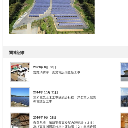
関連記事
2023年 8月 30日
吉野消防署 受変電設備更新工事
2014年 10月 31日
三和電気土木工事株式会社様 津名東太陽光
発電建設工事
2016年 9月 02日
奈良県様 御所実業高校屋内運動場（３５）
及び高取国際高校屋内運動場（２）非構造部