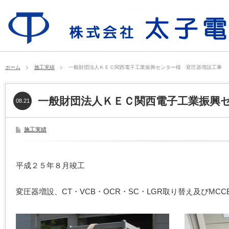
ホーム
施工実績
一般財団法人ＫＥＣ関西電子工業振興センター様 変圧器増設工事
一般財団法人ＫＥＣ関西電子工業振興
08.21
施工実績
平成２５年８月竣工
変圧器増設、CT・VCB・OCR・SC・LGR取り替え及びMCC