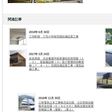
関連記事
2019年 6月 30日
三宅町様 三宅小学校空調設備設置工事
2017年 3月 24日
奈良県様 大淀養護学校普通特別管理棟（１
－１）、産振施設棟（４）及び普通特別教室
棟（７，８－１）空調設備設置工事（電気設
備工事）
2016年 11月 30日
三和電気土木工事株式会社様 大日本除虫菊
株式会社様（ＫＩＮＣＨＯ）海南太陽光発電
所構築工事（屋根）（屋上）